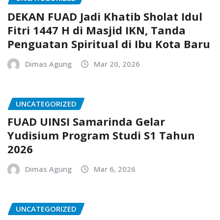
DEKAN FUAD Jadi Khatib Sholat Idul
Fitri 1447 H di Masjid IKN, Tanda
Penguatan Spiritual di Ibu Kota Baru
Dimas Agung
Mar 20, 2026
UNCATEGORIZED
FUAD UINSI Samarinda Gelar
Yudisium Program Studi S1 Tahun
2026
Dimas Agung
Mar 6, 2026
UNCATEGORIZED