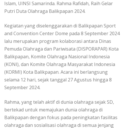
Islam, UINSI Samarinda. Rahma Rafidah, Raih Gelar
Putri Duta Olahraga Balikpapan 2024.
Kegiatan yang diselenggarakan di Balikpapan Sport
and Convention Center Dome pada 8 September 2024
lalu merupakan program kolaborasi antara Dinas
Pemuda Olahraga dan Pariwisata (DISPORAPAR) Kota
Balikpapan, Komite Olahraga Nasional Indonesia
(KONI), dan Komite Olahraga Masyarakat Indonesia
(KORMI) Kota Balikpapan. Acara ini berlangsung
selama 12 hari, sejak tanggal 27 Agustus hingga 8
September 2024.
Rahma, yang telah aktif di dunia olahraga sejak SD,
bertekad untuk memajukan dunia olahraga di
Balikpapan dengan fokus pada peningkatan fasilitas
olahraga dan sosialisasi olahraga di semua jenjang