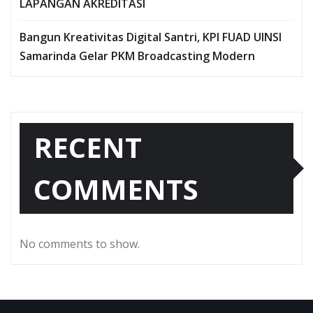
LAPANGAN AKREDITASI
Bangun Kreativitas Digital Santri, KPI FUAD UINSI
Samarinda Gelar PKM Broadcasting Modern
RECENT
COMMENTS
No comments to show.