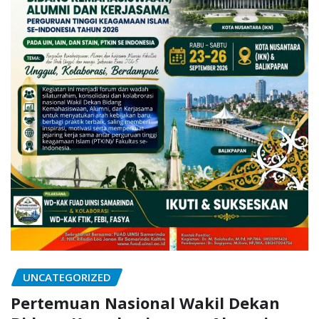
UNCATEGORIZED
Pertemuan Nasional Wakil Dekan