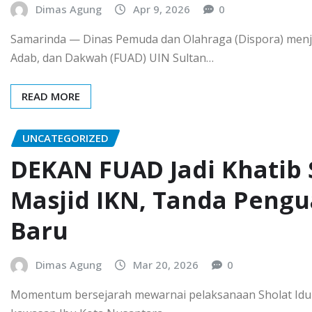
Dimas Agung
Apr 9, 2026
0
Samarinda — Dinas Pemuda dan Olahraga (Dispora) menjal
Adab, dan Dakwah (FUAD) UIN Sultan…
READ MORE
UNCATEGORIZED
DEKAN FUAD Jadi Khatib Sh
Masjid IKN, Tanda Pengua
Baru
Dimas Agung
Mar 20, 2026
0
Momentum bersejarah mewarnai pelaksanaan Sholat Idul Fi