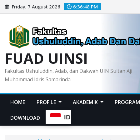
Skip
Friday, 7 August 2026
6:36:49 PM
to
content
FUAD UINSI
Fakultas Ushuluddin, Adab, dan Dakwah UIN Sultan Aji
Muhammad Idris Samarinda
HOME
PROFILE
AKADEMIK
PROGRAM
ID
DOWNLOAD