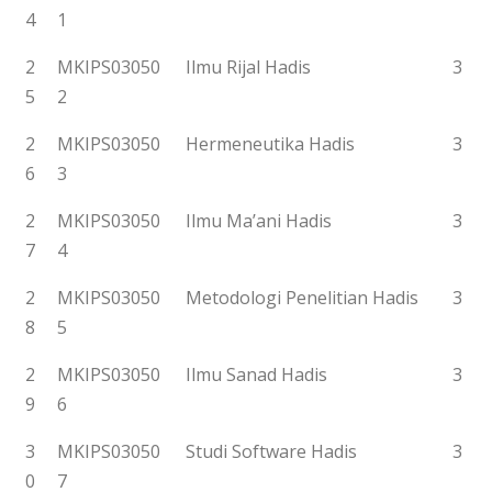
4
1
2
MKIPS03050
Ilmu Rijal Hadis
3
5
2
2
MKIPS03050
Hermeneutika Hadis
3
6
3
2
MKIPS03050
Ilmu Ma’ani Hadis
3
7
4
2
MKIPS03050
Metodologi Penelitian Hadis
3
8
5
2
MKIPS03050
Ilmu Sanad Hadis
3
9
6
3
MKIPS03050
Studi Software Hadis
3
0
7