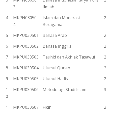
3
MKPN03050
Bahasa Indonesia Karya Tulis
2
3
Ilmiah
4
MKPN03050
Islam dan Moderasi
2
4
Beragama
5
MKPU030501
Bahasa Arab
2
6
MKPU030502
Bahasa Inggris
2
7
MKPU030503
Tauhid dan Akhlak Tasawuf
2
8
MKPU030504
Ulumul Qur’an
2
9
MKPU030505
Ulumul Hadis
2
1
MKPU030506
Metodologi Studi Islam
3
0
1
MKPU030507
Fikih
2