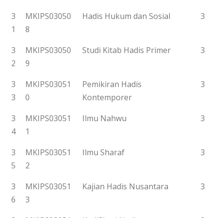
3
MKIPS03050
Hadis Hukum dan Sosial
3
1
8
3
MKIPS03050
Studi Kitab Hadis Primer
3
2
9
3
MKIPS03051
Pemikiran Hadis
3
3
0
Kontemporer
3
MKIPS03051
Ilmu Nahwu
3
4
1
3
MKIPS03051
Ilmu Sharaf
3
5
2
3
MKIPS03051
Kajian Hadis Nusantara
3
6
3