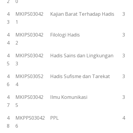
2
0
4
MKIPS03042
Kajian Barat Terhadap Hadis
3
3
1
4
MKIPS03042
Filologi Hadis
3
4
2
4
MKIPS03042
Hadis Sains dan Lingkungan
3
5
3
4
MKIPS03052
Hadis Sufisme dan Tarekat
3
6
4
4
MKIPS03042
Ilmu Komunikasi
3
7
5
4
MKPPS03042
PPL
4
8
6