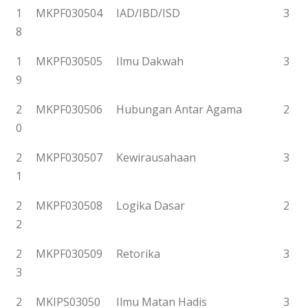
1
MKPF030504
IAD/IBD/ISD
3
8
1
MKPF030505
Ilmu Dakwah
3
9
2
MKPF030506
Hubungan Antar Agama
2
0
2
MKPF030507
Kewirausahaan
3
1
2
MKPF030508
Logika Dasar
2
2
2
MKPF030509
Retorika
3
3
2
MKIPS03050
Ilmu Matan Hadis
3