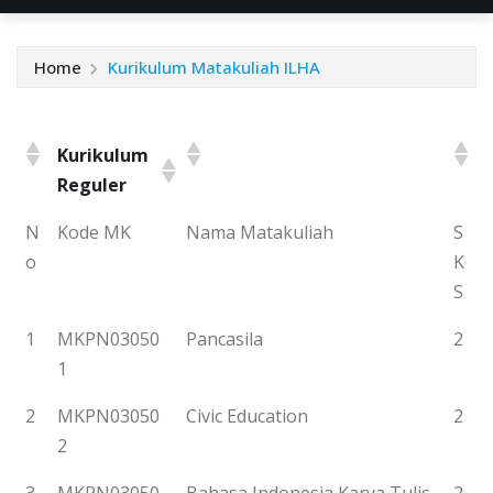
Home
Kurikulum Matakuliah ILHA
Kurikulum
Reguler
N
Kode MK
Nama Matakuliah
S
o
K
S
1
MKPN03050
Pancasila
2
1
2
MKPN03050
Civic Education
2
2