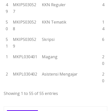
4
MKIPS03052
KKN Reguler
4
9
7
5
MKIPS03052
KKN Tematik
1
0
8
4
5
MKIPS03052
Skripsi
6
1
9
1
MKPL030401
Magang
2
0
2
MKPL030402
Asistensi Mengajar
2
0
Showing 1 to 55 of 55 entries