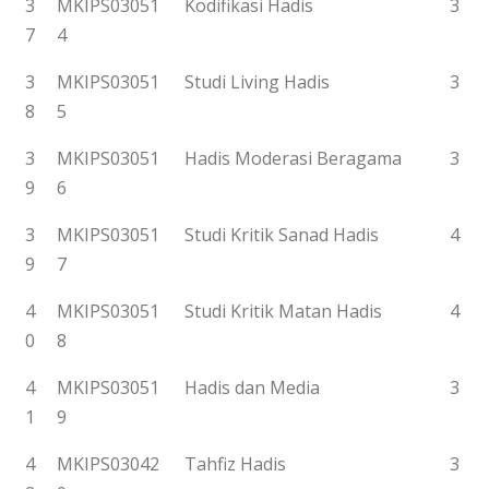
3
MKIPS03051
Kodifikasi Hadis
3
7
4
3
MKIPS03051
Studi Living Hadis
3
8
5
3
MKIPS03051
Hadis Moderasi Beragama
3
9
6
3
MKIPS03051
Studi Kritik Sanad Hadis
4
9
7
4
MKIPS03051
Studi Kritik Matan Hadis
4
0
8
4
MKIPS03051
Hadis dan Media
3
1
9
4
MKIPS03042
Tahfiz Hadis
3