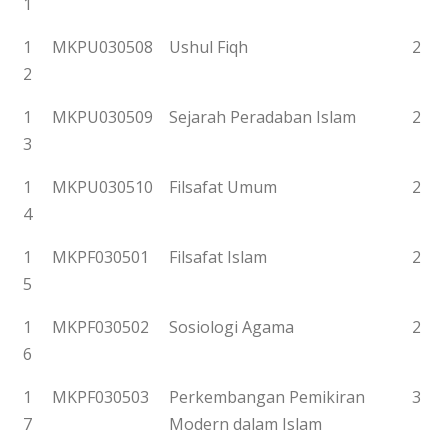
1
1
MKPU030508
Ushul Fiqh
2
2
1
MKPU030509
Sejarah Peradaban Islam
2
3
1
MKPU030510
Filsafat Umum
2
4
1
MKPF030501
Filsafat Islam
2
5
1
MKPF030502
Sosiologi Agama
2
6
1
MKPF030503
Perkembangan Pemikiran
3
7
Modern dalam Islam