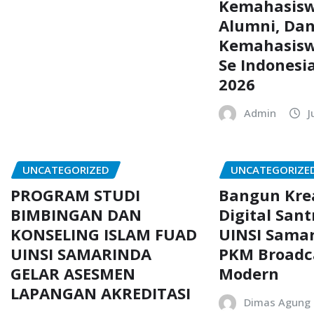
Kemahasis
Alumni, Da
Kemahasis
Se Indonesi
2026
Admin
J
UNCATEGORIZED
UNCATEGORIZE
PROGRAM STUDI
Bangun Krea
BIMBINGAN DAN
Digital Sant
KONSELING ISLAM FUAD
UINSI Samar
UINSI SAMARINDA
PKM Broadc
GELAR ASESMEN
Modern
LAPANGAN AKREDITASI
Dimas Agung