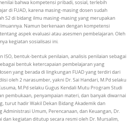
enilai bahwa kompetensi pribadi, sosial, terlebih
gajar di FUAD, karena masing-masing dosen sudah
zah S2 di bidang ilmu masing-masing yang merupakan
keilmuannya. Namun berkenaan dengan kompetensi
 tentang aspek evaluasi atau asesmen pembelajaran. Oleh
 kegiatan sosialisasi ini.
n ISO, bentuk-bentuk penilaian, analisis penilaian sebagai
 sebagai bentuk ketercapaian pembelajaran yang
 dosen yang berada di lingkungan FUAD yang terdiri dari
 diisi oleh 2 narasumber, yakni Dr. Sai Handari, M.Pd selaku
 Kusuma, M.Pd selaku Gugus Kendali Mutu Program Studi
gan pembukaan, penyampaian materi, dan banyak diwarnai
ng, turut hadir Wakil Dekan Bidang Akademik dan
g Administrasi Umum, Perencanaan, dan Keuangan, Dr.
i dan kegiatan ditutup secara resmi oleh Dr. Mursalim,