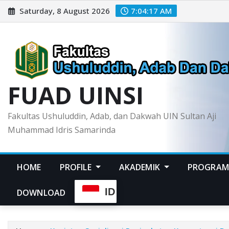
Skip
Saturday, 8 August 2026
7:04:19 AM
to
content
FUAD UINSI
Fakultas Ushuluddin, Adab, dan Dakwah UIN Sultan Aji
Muhammad Idris Samarinda
HOME
PROFILE
AKADEMIK
PROGRAM
ID
DOWNLOAD