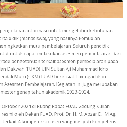
pengolahan informasi untuk mengetahui kebutuhan
erta didik (mahasiswa), yang hasilnya kemudian
meningkatkan mutu pembelajaran. Seluruh pendidik
tuntut untuk dapat melakukan asesmen pembelajaran dari
grade pengetahuan terkait asesmen pembelajaran pada
 dan Dakwah (FUAD) UIN Sultan Aji Muhammad Idris
endali Mutu (GKM) FUAD berinisiatif mengadakan
am Asesmen Pembelajaran. Kegiatan ini juga merupakan
 semester genap tahun akademik 2023-2024.
, 8 Oktober 2024 di Ruang Rapat FUAD Gedung Kuliah
resmi oleh Dekan FUAD, Prof. Dr. H. M. Abzar D., M.Ag.
terkait 4 kompetensi dosen yang meliputi kompetensi