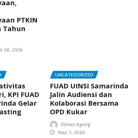
waan,
n
waan PTKIN
a Tahun
ul 28, 2026
D
UNCATEGORIZED
tivitas
FUAD UINSI Samarinda
ri, KPI FUAD
Jalin Audiensi dan
inda Gelar
Kolaborasi Bersama
asting
OPD Kukar
Dimas Agung
May 7, 2026